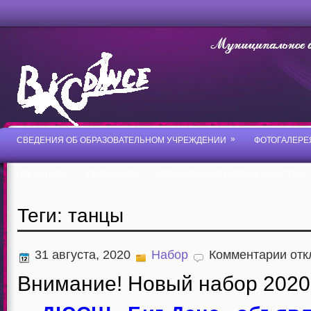
»
СВЕДЕНИЯ ОБ ОБРАЗОВАТЕЛЬНОМ УЧРЕЖДЕНИИ
ФОТОГАЛЕРЕ
ГОСУСЛУГИ
ПРОФСОЮЗ
НЕЗАВИСИМАЯ ОЦЕНКА КАЧЕСТВА
Теги: танцы
к
31 августа, 2020
Набор
Комментарии
отк
запис
Внима
Внимание! Новый набор 2020
Новы
набор