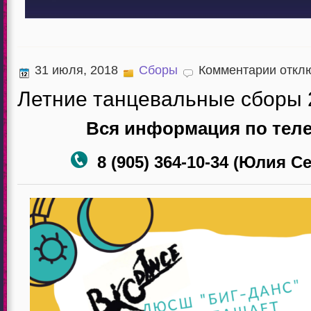
к
31 июля, 2018
Сборы
Комментарии
откл
записи
Летние
Летние танцевальные сборы 
танцева
сборы
Вся информация по тел
2018
8 (905) 364-10-34 (Юлия С