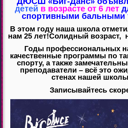
ДЮСШ «Биг-Данс»
объявл
2020-
детей
в возрасте от 6 лет
д
2021!
спортивными бальными 
В этом году наша школа отмет
нам 25 лет!
Солидный возраст, 
Годы
профессиональных
н
качественные программы по т
спорту, а также замечательн
преподаватели – всё это ожи
стенах нашей школ
Записывайтесь скор